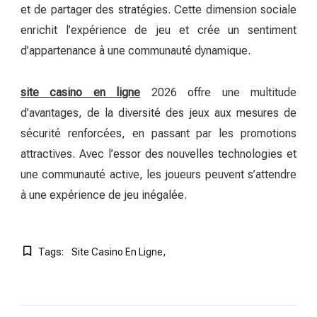
et de partager des stratégies. Cette dimension sociale
enrichit l’expérience de jeu et crée un sentiment
d’appartenance à une communauté dynamique.
site casino en ligne
2026 offre une multitude
d’avantages, de la diversité des jeux aux mesures de
sécurité renforcées, en passant par les promotions
attractives. Avec l’essor des nouvelles technologies et
une communauté active, les joueurs peuvent s’attendre
à une expérience de jeu inégalée.
Tags:
Site Casino En Ligne