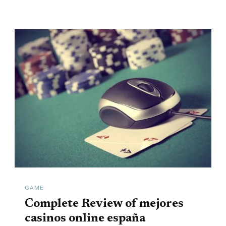
GAME
Complete Review of mejores
casinos online españa