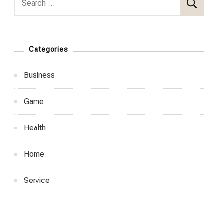
for:
Categories
Business
Game
Health
Home
Service