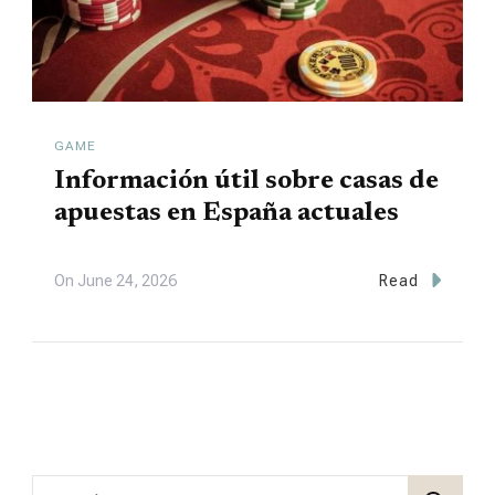
GAME
Información útil sobre casas de
apuestas en España actuales
On
June 24, 2026
Read
Search