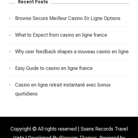
Recent Posts
Browse Secure Meilleur Casino En Ligne Options
What to Expect from casino en ligne france
Why user feedback shapes a nouveau casino en ligne
Easy Guide to casino en ligne france
Casino en ligne retrait instantané avec bonus
quotidiens
Copyright © All rights reserved | Ssens Records
Travel
Vista | Developed By
Blossom Themes
. Powered by