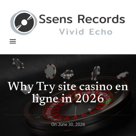
Ssens Records
Vivid Echo
GAME
Why Try site casino en
ligne in 2026
On
June 30, 2026