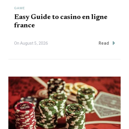
GAME
Easy Guide to casino en ligne
france
On
August 5, 2026
Read