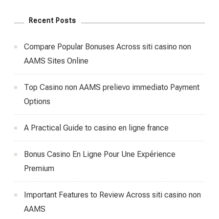
Recent Posts
Compare Popular Bonuses Across siti casino non
AAMS Sites Online
Top Casino non AAMS prelievo immediato Payment
Options
A Practical Guide to casino en ligne france
Bonus Casino En Ligne Pour Une Expérience
Premium
Important Features to Review Across siti casino non
AAMS