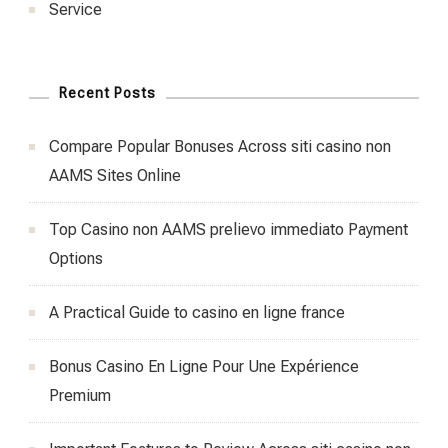
Service
Recent Posts
Compare Popular Bonuses Across siti casino non
AAMS Sites Online
Top Casino non AAMS prelievo immediato Payment
Options
A Practical Guide to casino en ligne france
Bonus Casino En Ligne Pour Une Expérience
Premium