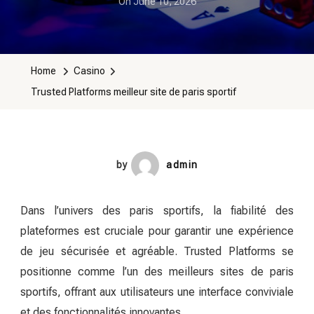
On
June 10, 2026
Home
Casino
Trusted Platforms meilleur site de paris sportif
by
admin
Dans l’univers des paris sportifs, la fiabilité des
plateformes est cruciale pour garantir une expérience
de jeu sécurisée et agréable. Trusted Platforms se
positionne comme l’un des meilleurs sites de paris
sportifs, offrant aux utilisateurs une interface conviviale
et des fonctionnalités innovantes.