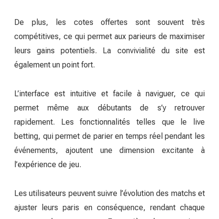
De plus, les cotes offertes sont souvent très
compétitives, ce qui permet aux parieurs de maximiser
leurs gains potentiels. La convivialité du site est
également un point fort.
L’interface est intuitive et facile à naviguer, ce qui
permet même aux débutants de s’y retrouver
rapidement. Les fonctionnalités telles que le live
betting, qui permet de parier en temps réel pendant les
événements, ajoutent une dimension excitante à
l’expérience de jeu.
Les utilisateurs peuvent suivre l’évolution des matchs et
ajuster leurs paris en conséquence, rendant chaque