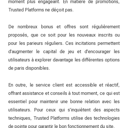
moment plus engageant. En matière de promotions,
Trusted Platforms ne déçoit pas.
De nombreux bonus et offres sont régulièrement
proposés, que ce soit pour les nouveaux inscrits ou
pour les parieurs réguliers. Ces incitations permettent
d’augmenter le capital de jeu et d’encourager les
utilisateurs à explorer davantage les différentes options
de paris disponibles.
En outre, le service client est accessible et réactif,
offrant assistance et conseils à tout moment, ce qui est
essentiel pour maintenir une bonne relation avec les
utilisateurs. Pour ceux qui s’inquiètent des aspects
techniques, Trusted Platforms utilise des technologies
de pointe pour garantir le bon fonctionnement du site.