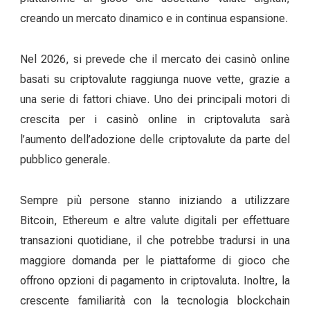
creando un mercato dinamico e in continua espansione.
Nel 2026, si prevede che il mercato dei casinò online
basati su criptovalute raggiunga nuove vette, grazie a
una serie di fattori chiave. Uno dei principali motori di
crescita per i casinò online in criptovaluta sarà
l’aumento dell’adozione delle criptovalute da parte del
pubblico generale.
Sempre più persone stanno iniziando a utilizzare
Bitcoin, Ethereum e altre valute digitali per effettuare
transazioni quotidiane, il che potrebbe tradursi in una
maggiore domanda per le piattaforme di gioco che
offrono opzioni di pagamento in criptovaluta. Inoltre, la
crescente familiarità con la tecnologia blockchain