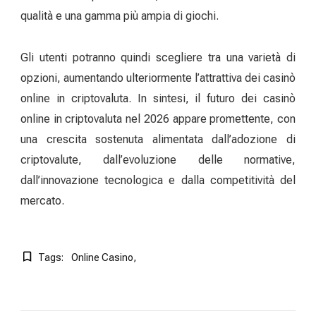
qualità e una gamma più ampia di giochi.
Gli utenti potranno quindi scegliere tra una varietà di
opzioni, aumentando ulteriormente l’attrattiva dei casinò
online in criptovaluta. In sintesi, il futuro dei casinò
online in criptovaluta nel 2026 appare promettente, con
una crescita sostenuta alimentata dall’adozione di
criptovalute, dall’evoluzione delle normative,
dall’innovazione tecnologica e dalla competitività del
mercato.
Tags:
Online Casino