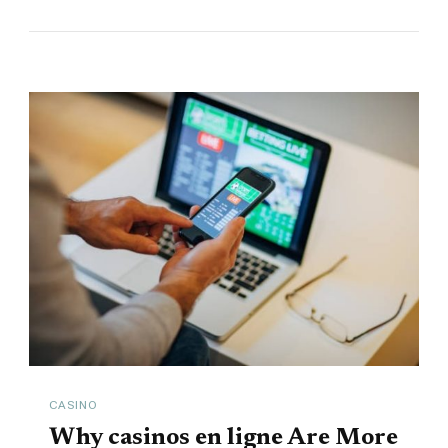
CASINO
Why casinos en ligne Are More