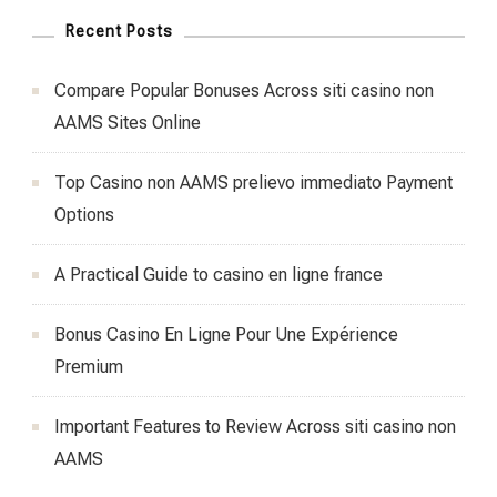
Recent Posts
Compare Popular Bonuses Across siti casino non
AAMS Sites Online
Top Casino non AAMS prelievo immediato Payment
Options
A Practical Guide to casino en ligne france
Bonus Casino En Ligne Pour Une Expérience
Premium
Important Features to Review Across siti casino non
AAMS