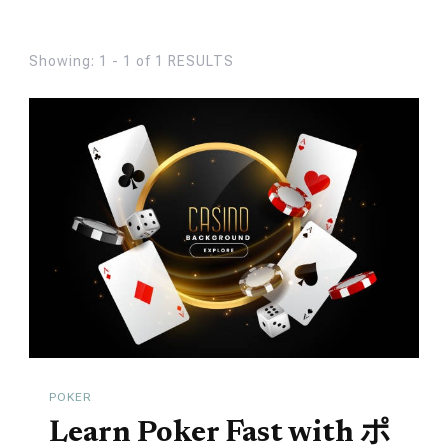
Showing: 1 - 1 of 1 RESULTS
POKER
Learn Poker Fast with ポ