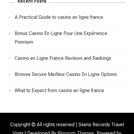
Recent Posts
A Practical Guide to casino en ligne france
Bonus Casino En Ligne Pour Une Expérience
Premium
Casino en Ligne France Reviews and Rankings
Browse Secure Meilleur Casino En Ligne Options
What to Expect from casino en ligne france
Copyright © All rights reserved | Ssens Records
Travel
Vista | Developed By
Blossom Themes
. Powered by