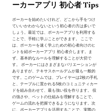
ーカーアプリ 初心者 Tips
ポーカーを始めたいけれど、どこから手をつけ
ていいかわからないという初心者の方は多いで
しょう。最近では、ポーカーアプリを利用する
ことで、手軽に学ぶことができます。 ここで
は、ポーカーを速く学ぶための初心者向けのヒ
ントを紹ポーカーアプリ 初心者介します。ま
ず、基本的なルールを理解することが大切で
す。 ポーカーにはさまざまなバリエーションが
ありますが、テキサスホールデムが最も一般的
です。このゲームでは、プレイヤーは2枚の手札
と、テーブルに置かれる5枚のコミュニティカー
ドを組み合わせて、最も強い役を作ります。 役
の強さや、ベットの仕組みを理解することで、
ゲームの流れを把握できるようになります。次
に、ポーカーアプリを活用することで、実際の