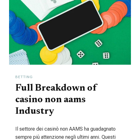
BETTING
Full Breakdown of
casino non aams
Industry
Il settore dei casinò non AAMS ha guadagnato
sempre più attenzione negli ultimi anni. Questi