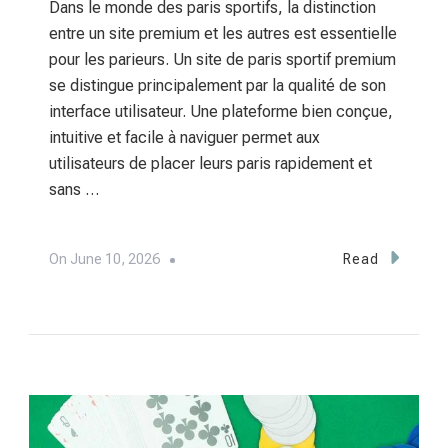
Dans le monde des paris sportifs, la distinction
entre un site premium et les autres est essentielle
pour les parieurs. Un site de paris sportif premium
se distingue principalement par la qualité de son
interface utilisateur. Une plateforme bien conçue,
intuitive et facile à naviguer permet aux
utilisateurs de placer leurs paris rapidement et
sans …
On
June 10, 2026
Read