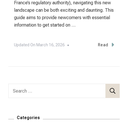
France’s regulatory authority), navigating this new
landscape can be both exciting and daunting. This
guide aims to provide newcomers with essential
information to get started on …
Updated On
March 16, 2026
Read
Search
for:
Categories