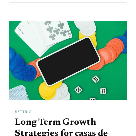
BETTING
Long Term Growth
Strategies for casas de