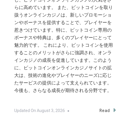
らに高めています。 また、ビットコインを取り
扱うオンラインカジノは、新しいプロモーショ
ンやボーナスを提供することで、プレイヤーを
惹きつけています。特に、ビットコイン専用の
ボーナスや特典は、多くのプレイヤーにとって
魅力的です。 これにより、ビットコインを使用
することのメリットがさらに強調され、オンラ
インカジノの成長を促進しています。このよう
に、ビットコインオンラインカジノサイトの拡
大は、技術の進化やプレイヤーのニーズに応じ
たサービスの提供によって支えられています。
今後も、さらなる成長が期待される分野です。
Updated On
August 3, 2026
Read