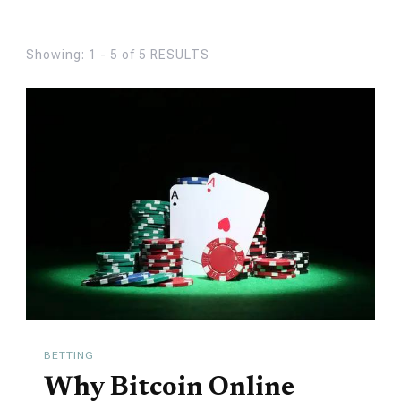
Showing: 1 - 5 of 5 RESULTS
BETTING
Why Bitcoin Online