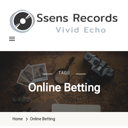
Ssens Records
Vivid Echo
TAGS
Online Betting
Home
Online Betting