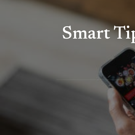
Smart Tip