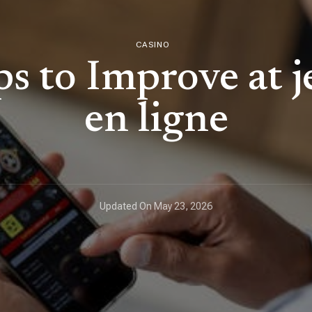
CASINO
s to Improve at 
en ligne
Updated On
May 23, 2026