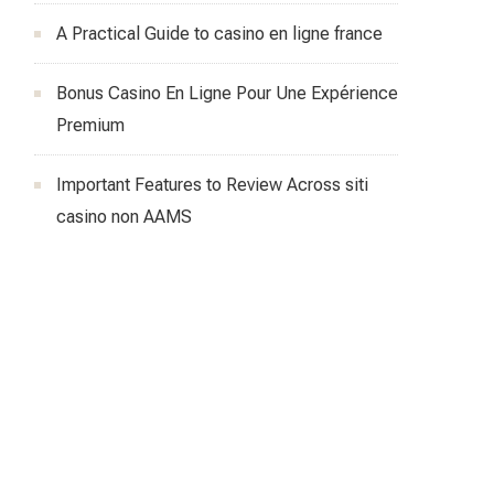
A Practical Guide to casino en ligne france
Bonus Casino En Ligne Pour Une Expérience
Premium
Important Features to Review Across siti
casino non AAMS