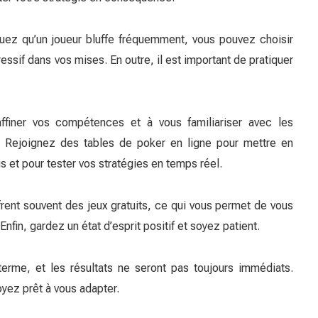
uez qu’un joueur bluffe fréquemment, vous pouvez choisir
ressif dans vos mises. En outre, il est important de pratiquer
ffiner vos compétences et à vous familiariser avec les
u. Rejoignez des tables de poker en ligne pour mettre en
 et pour tester vos stratégies en temps réel.
rent souvent des jeux gratuits, ce qui vous permet de vous
Enfin, gardez un état d’esprit positif et soyez patient.
erme, et les résultats ne seront pas toujours immédiats.
yez prêt à vous adapter.