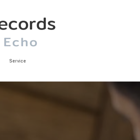
Service