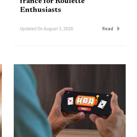
france for Roulette
Enthusiasts
Updated On
August 3, 2026
Read