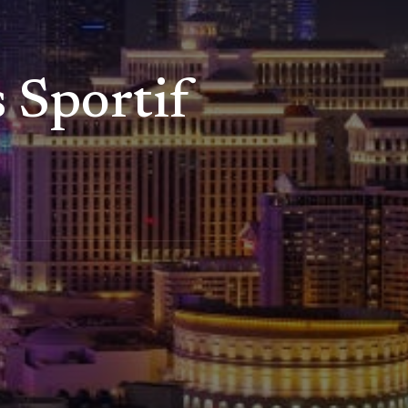
 Sportif