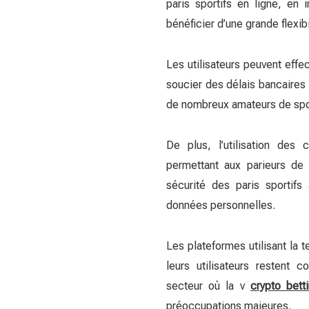
paris sportifs en ligne, en 
bénéficier d’une grande flexib
Les utilisateurs peuvent effe
soucier des délais bancaires
de nombreux amateurs de sport
De plus, l’utilisation des 
permettant aux parieurs de 
sécurité des paris sportifs
données personnelles.
Les plateformes utilisant la 
leurs utilisateurs restent c
secteur où la v
crypto bett
préoccupations majeures.