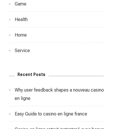
Game
Health
Home
Service
Recent Posts
Why user feedback shapes a nouveau casino
en ligne
Easy Guide to casino en ligne france