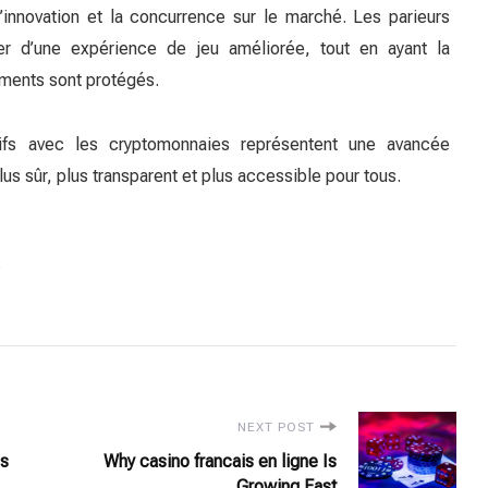
l’innovation et la concurrence sur le marché. Les parieurs
er d’une expérience de jeu améliorée, tout en ayant la
ements sont protégés.
ifs avec les cryptomonnaies représentent une avancée
plus sûr, plus transparent et plus accessible pour tous.
NEXT POST
es
Why casino francais en ligne Is
Growing Fast