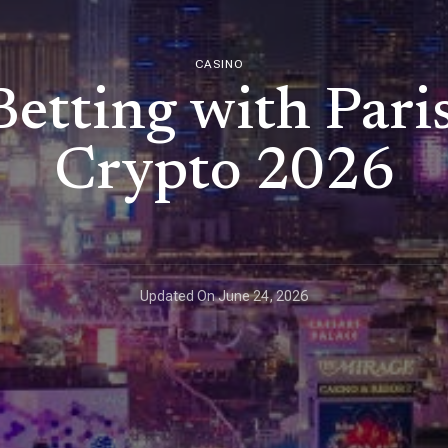
CASINO
Betting with Paris
Crypto 2026
Updated On
June 24, 2026