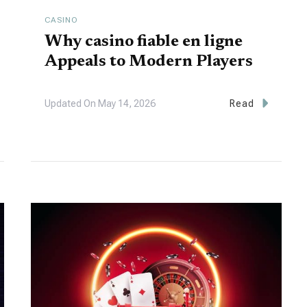
CASINO
Why casino fiable en ligne
Appeals to Modern Players
Updated On
May 14, 2026
Read