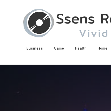
Ssens Records
Vivid Echo
Business
Game
Health
Home