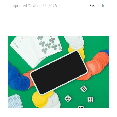
Updated On
June 22, 2026
Read