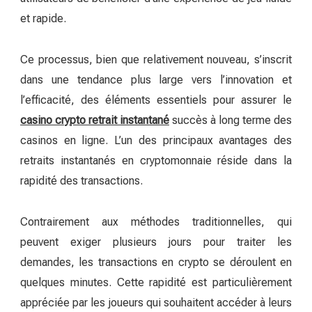
et rapide.
Ce processus, bien que relativement nouveau, s’inscrit
dans une tendance plus large vers l’innovation et
l’efficacité, des éléments essentiels pour assurer le
casino crypto retrait instantané
succès à long terme des
casinos en ligne. L’un des principaux avantages des
retraits instantanés en cryptomonnaie réside dans la
rapidité des transactions.
Contrairement aux méthodes traditionnelles, qui
peuvent exiger plusieurs jours pour traiter les
demandes, les transactions en crypto se déroulent en
quelques minutes. Cette rapidité est particulièrement
appréciée par les joueurs qui souhaitent accéder à leurs