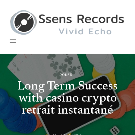
Ssens Records
Vivid Echo
POKER
Long Term Success
with casino crypto
retrait instantané