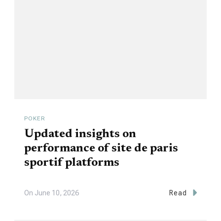
POKER
Updated insights on
performance of site de paris
sportif platforms
On
June 10, 2026
Read