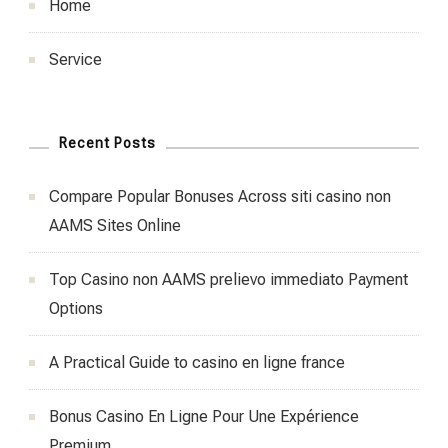
Home
Service
Recent Posts
Compare Popular Bonuses Across siti casino non
AAMS Sites Online
Top Casino non AAMS prelievo immediato Payment
Options
A Practical Guide to casino en ligne france
Bonus Casino En Ligne Pour Une Expérience
Premium