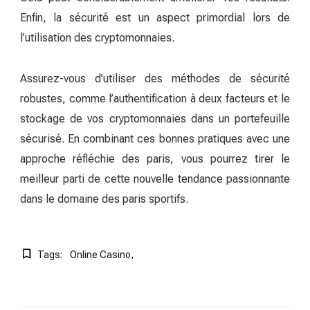
Enfin, la sécurité est un aspect primordial lors de
l’utilisation des cryptomonnaies.
Assurez-vous d’utiliser des méthodes de sécurité
robustes, comme l’authentification à deux facteurs et le
stockage de vos cryptomonnaies dans un portefeuille
sécurisé. En combinant ces bonnes pratiques avec une
approche réfléchie des paris, vous pourrez tirer le
meilleur parti de cette nouvelle tendance passionnante
dans le domaine des paris sportifs.
Tags:
Online Casino