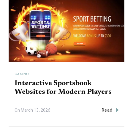
CASINO
Interactive Sportsbook
Websites for Modern Players
On
March 13, 2026
Read