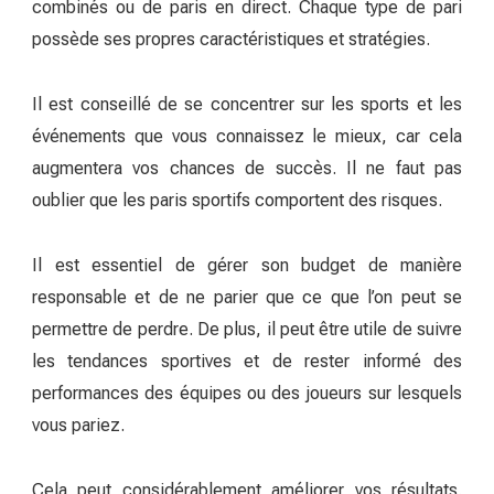
combinés ou de paris en direct. Chaque type de pari
possède ses propres caractéristiques et stratégies.
Il est conseillé de se concentrer sur les sports et les
événements que vous connaissez le mieux, car cela
augmentera vos chances de succès. Il ne faut pas
oublier que les paris sportifs comportent des risques.
Il est essentiel de gérer son budget de manière
responsable et de ne parier que ce que l’on peut se
permettre de perdre. De plus, il peut être utile de suivre
les tendances sportives et de rester informé des
performances des équipes ou des joueurs sur lesquels
vous pariez.
Cela peut considérablement améliorer vos résultats.