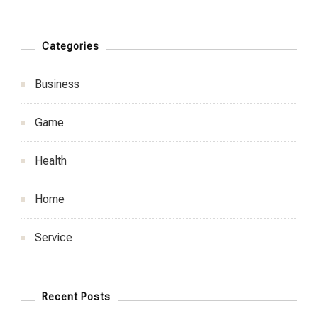
Categories
Business
Game
Health
Home
Service
Recent Posts