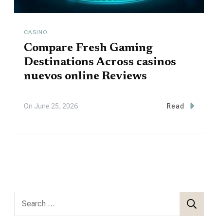
CASINO
Compare Fresh Gaming
Destinations Across casinos
nuevos online Reviews
On
June 25, 2026
Read
Search
for: