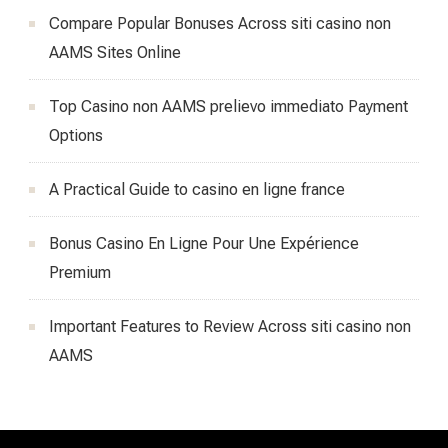
Compare Popular Bonuses Across siti casino non
AAMS Sites Online
Top Casino non AAMS prelievo immediato Payment
Options
A Practical Guide to casino en ligne france
Bonus Casino En Ligne Pour Une Expérience
Premium
Important Features to Review Across siti casino non
AAMS