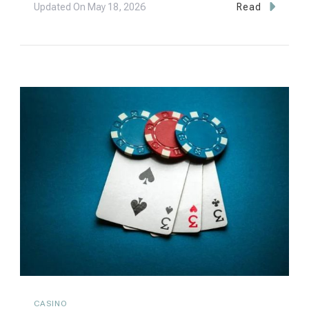
Updated On
May 18, 2026
Read
CASINO