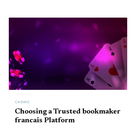
CASINO
Choosing a Trusted bookmaker
francais Platform