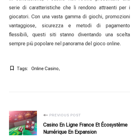
serie di caratteristiche che li rendono attraenti per i
giocatori. Con una vasta gamma di giochi, promozioni
vantaggiose, sicurezza e metodi di pagamento
flessibili, questi siti stanno diventando una scelta
sempre più popolare nel panorama del gioco online.
Tags:
Online Casino
Post
PREVIOUS POST
Casino En Ligne France Et Écosystème
Navigation
Numérique En Expansion