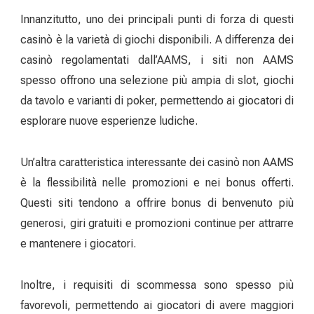
Innanzitutto, uno dei principali punti di forza di questi
casinò è la varietà di giochi disponibili. A differenza dei
casinò regolamentati dall’AAMS, i siti non AAMS
spesso offrono una selezione più ampia di slot, giochi
da tavolo e varianti di poker, permettendo ai giocatori di
esplorare nuove esperienze ludiche.
Un’altra caratteristica interessante dei casinò non AAMS
è la flessibilità nelle promozioni e nei bonus offerti.
Questi siti tendono a offrire bonus di benvenuto più
generosi, giri gratuiti e promozioni continue per attrarre
e mantenere i giocatori.
Inoltre, i requisiti di scommessa sono spesso più
favorevoli, permettendo ai giocatori di avere maggiori