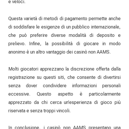
e veloci.
Questa varietà di metodi di pagamento permette anche
di soddisfare le esigenze di un pubblico internazionale,
che può preferire diverse modalità di deposito e
prelievo. Infine, la possibilità di giocare in modo
anonimo è un altro vantaggio dei casinò non AAMS.
Molti giocatori apprezzano la discrezione offerta dalla
registrazione su questi siti, che consente di divertirsi
senza dover condividere informazioni personali
eccessive. Questo aspetto è particolarmente
apprezzato da chi cerca un’esperienza di gioco più
riservata e senza troppi vincoli.
In conclusione, i casinò non AAMS presentano una