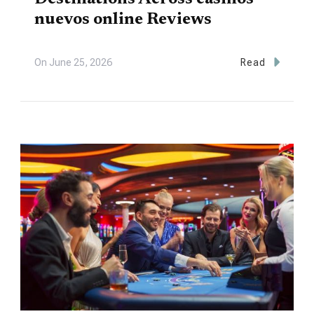
nuevos online Reviews
On
June 25, 2026
Read