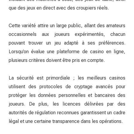
que des jeux en direct avec des croupiers réels.
Cette variété attire un large public, allant des amateurs
occasionnels aux joueurs expérimentés, chacun
pouvant trouver un jeu adapté à ses préférences.
Lorsqu’on évalue une plateforme de casino en ligne,
plusieurs critères doivent être pris en compte.
La sécurité est primordiale ; les meilleurs casinos
utilisent des protocoles de cryptage avancés pour
protéger les données personnelles et bancaires des
joueurs. De plus, les licences délivrées par des
autorités de régulation reconnues garantissent un cadre
légal et une certaine transparence dans les opérations.