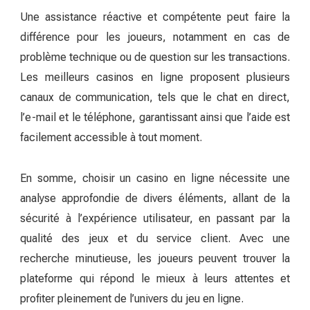
Une assistance réactive et compétente peut faire la
différence pour les joueurs, notamment en cas de
problème technique ou de question sur les transactions.
Les meilleurs casinos en ligne proposent plusieurs
canaux de communication, tels que le chat en direct,
l’e-mail et le téléphone, garantissant ainsi que l’aide est
facilement accessible à tout moment.
En somme, choisir un casino en ligne nécessite une
analyse approfondie de divers éléments, allant de la
sécurité à l’expérience utilisateur, en passant par la
qualité des jeux et du service client. Avec une
recherche minutieuse, les joueurs peuvent trouver la
plateforme qui répond le mieux à leurs attentes et
profiter pleinement de l’univers du jeu en ligne.