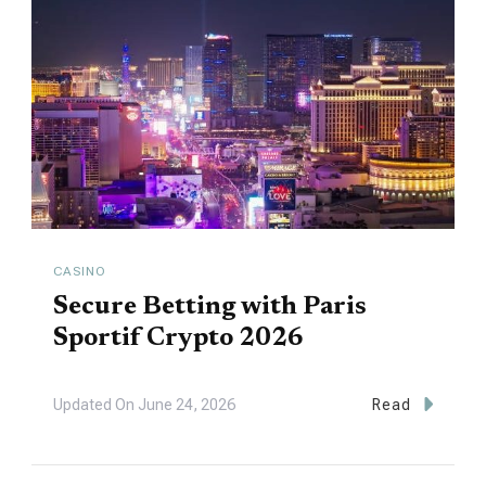
CASINO
Secure Betting with Paris
Sportif Crypto 2026
Updated On
June 24, 2026
Read