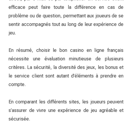
efficace peut faire toute la différence en cas de
problème ou de question, permettant aux joueurs de se
sentir accompagnés tout au long de leur expérience de
jeu.
En résumé, choisir le bon casino en ligne français
nécessite une évaluation minutieuse de plusieurs
critères. La sécurité, la diversité des jeux, les bonus et
le service client sont autant d’éléments à prendre en
compte.
En comparant les différents sites, les joueurs peuvent
s’assurer de vivre une expérience de jeu agréable et
sécurisée.