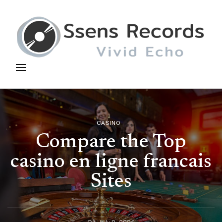
Ssens Records
Vivid Echo
CASINO
Compare the Top
casino en ligne francais
Sites