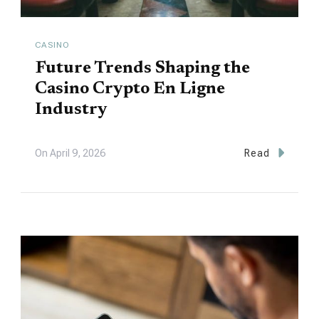
CASINO
Future Trends Shaping the
Casino Crypto En Ligne
Industry
On
April 9, 2026
Read