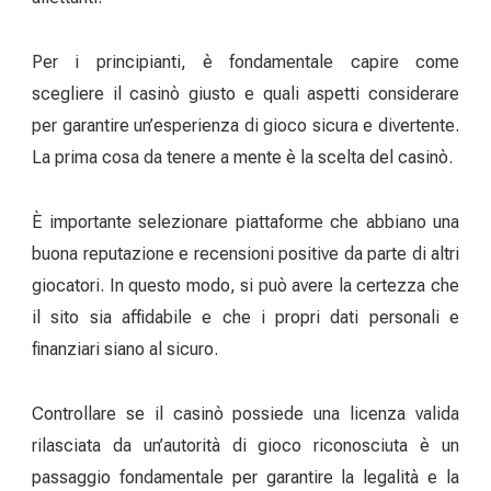
Per i principianti, è fondamentale capire come
scegliere il casinò giusto e quali aspetti considerare
per garantire un’esperienza di gioco sicura e divertente.
La prima cosa da tenere a mente è la scelta del casinò.
È importante selezionare piattaforme che abbiano una
buona reputazione e recensioni positive da parte di altri
giocatori. In questo modo, si può avere la certezza che
il sito sia affidabile e che i propri dati personali e
finanziari siano al sicuro.
Controllare se il casinò possiede una licenza valida
rilasciata da un’autorità di gioco riconosciuta è un
passaggio fondamentale per garantire la legalità e la