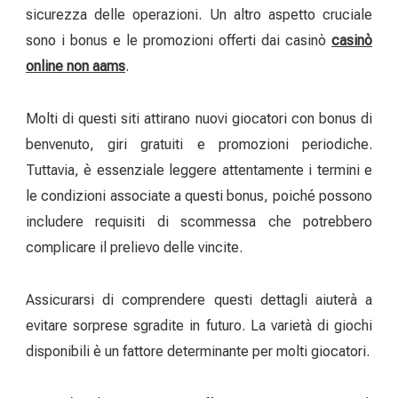
sicurezza delle operazioni. Un altro aspetto cruciale
sono i bonus e le promozioni offerti dai casinò
casinò
online non aams
.
Molti di questi siti attirano nuovi giocatori con bonus di
benvenuto, giri gratuiti e promozioni periodiche.
Tuttavia, è essenziale leggere attentamente i termini e
le condizioni associate a questi bonus, poiché possono
includere requisiti di scommessa che potrebbero
complicare il prelievo delle vincite.
Assicurarsi di comprendere questi dettagli aiuterà a
evitare sorprese sgradite in futuro. La varietà di giochi
disponibili è un fattore determinante per molti giocatori.