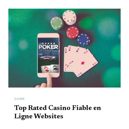
GAME
Top Rated Casino Fiable en
Ligne Websites