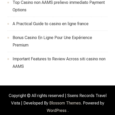
Top Casino non AAMS prelievo immediato Payment
Options
A Practical Guide to casino en ligne france
Bonus Casino En Ligne Pour Une Expérience
Premium
Important Features to Review Across siti casino non
AAMS
Copyright © All rights reserved | Ssens Records
Travel
Vista | Developed By
Blossom Themes
. Powered by
WordPress
.