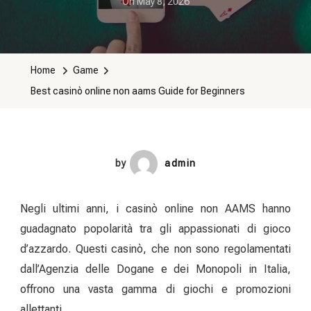
On
May 8, 2026
Home
Game
Best casinò online non aams Guide for Beginners
by
admin
Negli ultimi anni, i casinò online non AAMS hanno
guadagnato popolarità tra gli appassionati di gioco
d’azzardo. Questi casinò, che non sono regolamentati
dall’Agenzia delle Dogane e dei Monopoli in Italia,
offrono una vasta gamma di giochi e promozioni
allettanti.