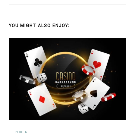
YOU MIGHT ALSO ENJOY:
POKER