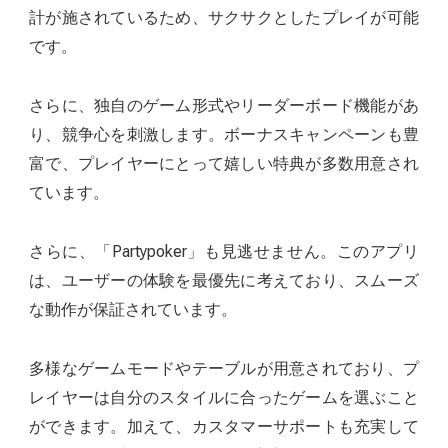
計が施されているため、サクサクとしたプレイが可能
です。
さらに、独自のゲーム形式やリーダーボード機能があ
り、競争心を刺激します。ボーナスキャンペーンも豊
富で、プレイヤーにとって嬉しい特典が多数用意され
ています。
さらに、「Partypoker」も見逃せません。このアプリ
は、ユーザーの体験を最優先に考えており、スムーズ
な動作が保証されています。
多様なゲームモードやテーブルが用意されており、プ
レイヤーは自分のスタイルに合ったゲームを選ぶこと
ができます。加えて、カスタマーサポートも充実して