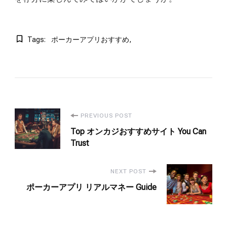
Tags:
ポーカーアプリおすすめ
Post
PREVIOUS POST
Top オンカジおすすめサイト You Can
Navigation
Trust
NEXT POST
ポーカーアプリ リアルマネー Guide