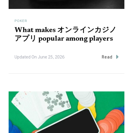
POKER
What makes オンラインカジノ
アプリ popular among players
Updated On
June 25, 2026
Read