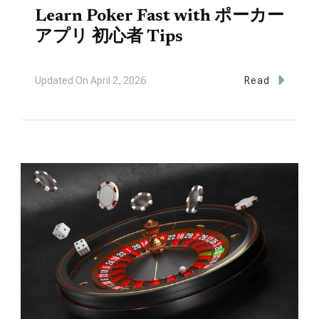
Learn Poker Fast with ポーカー
アプリ 初心者 Tips
Updated On
April 2, 2026
Read