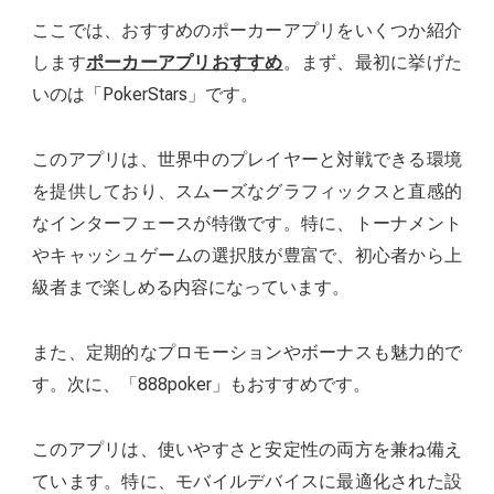
ここでは、おすすめのポーカーアプリをいくつか紹介
します
ポーカーアプリおすすめ
。まず、最初に挙げた
いのは「PokerStars」です。
このアプリは、世界中のプレイヤーと対戦できる環境
を提供しており、スムーズなグラフィックスと直感的
なインターフェースが特徴です。特に、トーナメント
やキャッシュゲームの選択肢が豊富で、初心者から上
級者まで楽しめる内容になっています。
また、定期的なプロモーションやボーナスも魅力的で
す。次に、「888poker」もおすすめです。
このアプリは、使いやすさと安定性の両方を兼ね備え
ています。特に、モバイルデバイスに最適化された設